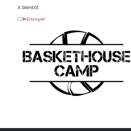
A bientôt
Envoyer