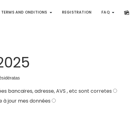
TERMS AND ONDITIONS
REGISTRATION
FAQ
 2025
désidératas
J'ai travaillé à Baskethouse en 2024 et mes données bancaires, adresse, AVS , etc sont corretes
tre à jour mes données